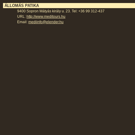
ÁLLOMÁS PATIKA
9400 Sopron Mátyás király u. 23. Tel: +36 99 312-437
URL:
http://www.meditours.hu
Email:
mediinfo@elender.hu